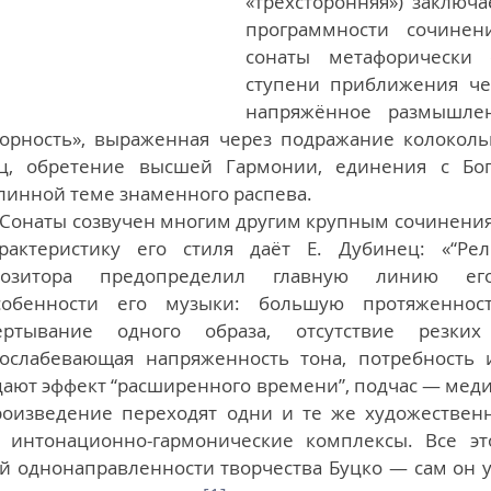
«трёхсторонняя») заключа
программности сочинени
сонаты метафорически 
ступени приближения чел
напряжённое размышлен
борность», выраженная через подражание колоколь
ец, обретение высшей Гармонии, единения с Бог
линной теме знаменного распева.
Сонаты созвучен многим другим крупным сочинения
актеристику его стиля даёт Е. Дубинец: «“Рел
озитора предопределил главную линию его 
собенности его музыки: большую протяженност
ертывание одного образа, отсутствие резких 
еослабевающая напряженность тона, потребность 
ают эффект “расширенного времени”, подчас — медит
оизведение переходят одни и те же художественн
интонационно-гармонические комплексы. Все это
й однонаправленности творчества Буцко — сам он ут