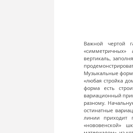
Важной чертой га
«симметричных» 
вертикаль, заполн
продемонстрироват
Музыкальные формы
«любая стройка до
форма есть строи
вариационный прин
разному. Начальну
остинатные вариац
линии приходит 
«нововенской» шк
материалом», из ко