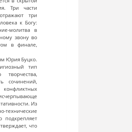
ется в скрытой 
я. Три части 
отражают три 
овека к Богу: 
ие-молитва в 
ному звону во 
ом в финале, 
м Юрия Буцко. 
игиозный тип 
творчества, 
ь сочинений, 
конфликтных 
исчерпывающе 
ативности. Из 
о-технические 
 подкрепляет 
верждает, что 