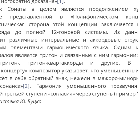
многократно доказана»
[1]
.
к Сонаты в целом является продолжением худ
е представленной в «Полифоническом концер
хническая сторона этой концепции заключается 
ряда до полной 12-тоновой системы. Из данно
ит различные интервальные и аккордовые структ
ыми элементами гармонического языка. Одним 
валов является тритон и связанные с ним гармонии
т-тритон-, тритон-квартаккорды и другие. В 
концерту» композитор указывает, что уменьшённый 
сёт в себе обратный знак, нежели в мажоро-минорно
сонанса»
[2]
. Гармония уменьшенного трезвучия
 третьей ступени «согласия» через ступень (пример 1
система Ю. Буцко