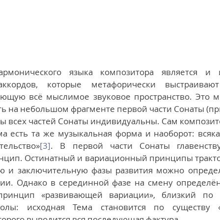
рмонического языка композитора является и и
аккордов, которые метафорически выстраивают
яющую всё мыслимое звуковое пространство. Это м
ь на небольшом фрагменте первой части Сонаты (при
 всех частей Сонаты индивидуальны. Сам композитор
ма есть та же музыкальная форма и наоборот: всяка
тельство»
[3]
. В первой части Сонаты главенству
цип. Остинатный и вариационный принципы тракто
ю и заключительную фазы развития можно определ
ии. Однако в серединной фазе на смену определён
принцип «развивающей вариации», близкий по 
олы: исходная Тема становится по существу «
торого выводится вся последующая фактура.