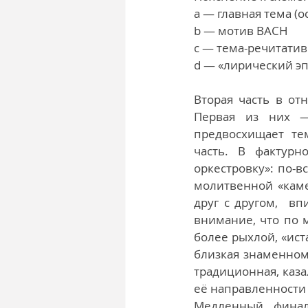
a — главная тема (о
b — мотив BACH
с — тема-речитатив
d — «лирический э
Вторая часть в от
Первая из них —
предвосхищает тем
часть. В фактурн
оркестровку»: по-в
молитвенной «каме
друг с другом,  в
внимание, что по 
более рыхлой, «ист
близкая знаменному
традиционная, каза
её направленности 
Медленный финал