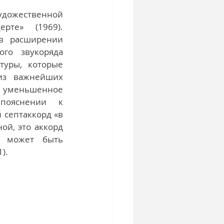
ожественной 
те» (1969). 
в расширении 
го звукоряда 
уры, которые 
из важнейших 
: уменьшенное 
пояснении к 
септаккорд «в 
й, это аккорд 
 может быть 
). 