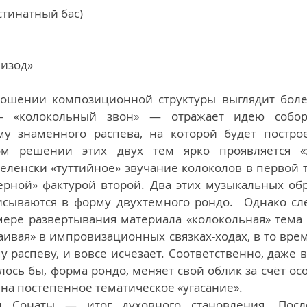
стинатный бас)
пизод»
ношении композиционной структуры выглядит более
 «колокольный звон» — отражает идею соборно
у знаменного распева, на которой будет построе
ом решении этих двух тем ярко проявляется «з
селенски «туттийное» звучание колоколов в первой т
рной» фактурой второй. Два этих музыкальных обра
писываются в форму двухтемного рондо.  Однако сле
мере развертывания материала «колокольная» тема с
аивая» в импровизационных связках-ходах, в то врем
 распеву, и вовсе исчезает. Соответственно, даже в
лось бы, форма рондо, меняет свой облик за счёт осо
на постепенное тематическое «угасание».
 Сонаты — итог духовного становления. После