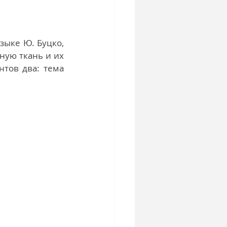
ыке Ю. Буцко, 
ую ткань и их 
тов два: тема 