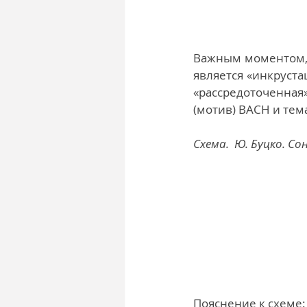
Важным моментом, 
является «инкруста
«рассредоточенная
(мотив) BACH и тема
Схема.  Ю. Буцко. Со
Пояснение к схеме: