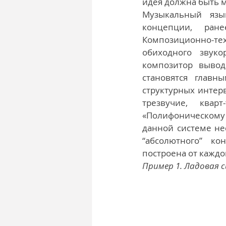
идея должна быть 
Музыкальный язы
концепции, ране
Композиционно-те
обиходного звуко
композитор вывод
становятся главн
структурных интер
трезвучие, квар
«Полифоническому 
данной системе не
“абсолютного” кон
построена от каждой
Пример 1. Ладовая 