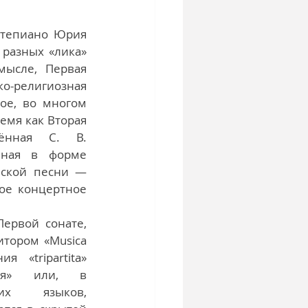
тепиано Юрия 
разных «лика» 
ысле, Первая 
ко-религиозная 
ое, во многом 
емя как Вторая 
ённая С. В. 
ная в форме 
ской песни — 
ое концертное 
ервой сонате, 
тором «Musica 
я «tripartita»  
ная» или, в 
х языков, 