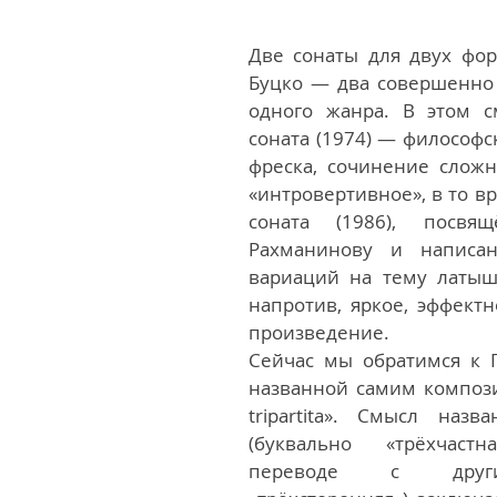
Две сонаты для двух фор
Буцко — два совершенно 
одного жанра. В этом см
соната (1974) — философс
фреска, сочинение сложн
«интровертивное», в то вр
соната (1986), посвящ
Рахманинову и написан
вариаций на тему латыш
напротив, яркое, эффектн
произведение. 
Сейчас мы обратимся к П
названной самим компози
tripartita». Смысл названи
(буквально «трёхчаст
переводе с други