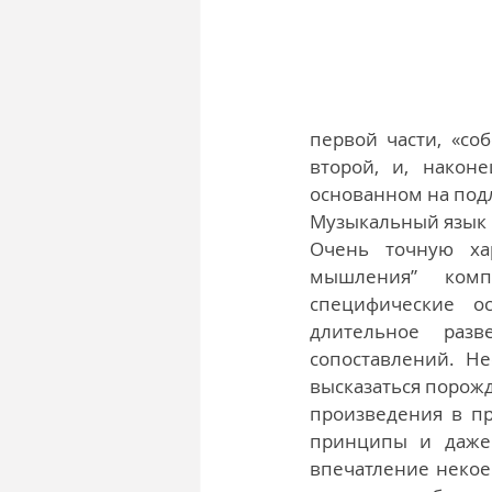
первой части, «со
второй, и, након
основанном на под
Музыкальный язык 
Очень точную хар
мышления” комп
специфические о
длительное разв
сопоставлений. Н
высказаться порожд
произведения в пр
принципы и даже 
впечатление некое