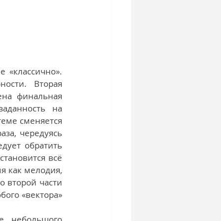
 «классично». 
сти. Вторая 
на финальная 
аданность на 
еме сменяется 
за, чередуясь 
дует обратить 
тановится всё 
я как мелодия, 
о второй части 
бого «вектора» 
 небольшого 