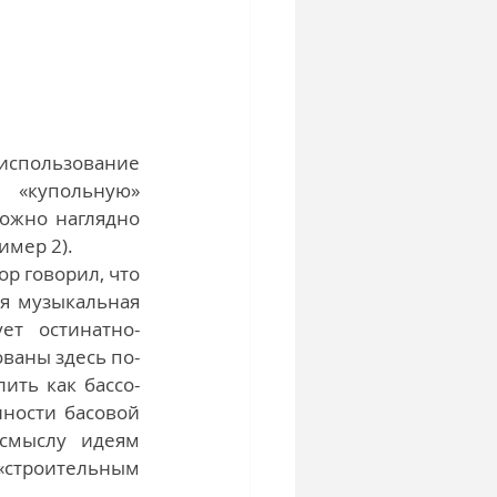
спользование 
 «купольную» 
ожно наглядно 
мер 2). 
 говорил, что 
я музыкальная 
ет остинатно-
ваны здесь по-
ить как бассо-
ности басовой 
смыслу идеям 
строительным 