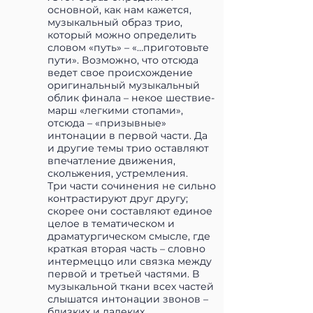
основной, как нам кажется,
музыкальный образ трио,
который можно определить
словом «путь» – «…приготовьте
пути». Возможно, что отсюда
ведет свое происхождение
оригинальный музыкальный
облик финала – некое шествие-
марш «легкими стопами»,
отсюда – «призывные»
интонации в первой части. Да
и другие темы трио оставляют
впечатление движения,
скольжения, устремления.
Три части сочинения не сильно
контрастируют друг другу;
скорее они составляют единое
целое в тематическом и
драматургическом смысле, где
краткая вторая часть – словно
интермеццо или связка между
первой и третьей частями. В
музыкальной ткани всех частей
слышатся интонации звонов –
близких и далеких,