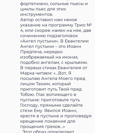
фортепиано, сольные пьесы и
циклы пьес для этих
инструментов.
Автор оставил нам некое
указание на программу Трио №
4, или скорее намек на нее, дав
сочинению подзаголовок
«Ангел пустыни». В Евангелии
Ангел пустыни ­– это Иоанн
Предтеча, нередко
изображаемый на иконах,
подобно ангелам, с крыльями.
В первых стихах Евангелия от
Марка читаем: «…Вот, Я
посылаю Ангела Моего пред
лицом Твоим, который
приготовит путь Твой пред
Тобою. Глас вопиющего в
пустыне: приготовьте путь
Господу, прямыми сделайте
стези Ему. Явился Иоанн,
крестя в пустыне и проповедуя
крещение покаяния для
прощения грехов…»
. Этот образ определяет