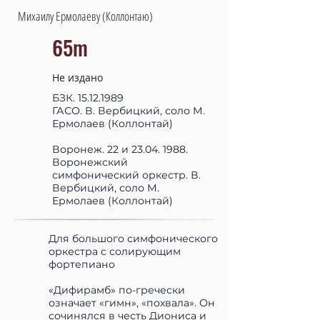
Михаилу Ермолаеву (Коллонтаю)
65m
Не издано
БЗК.
15.12.1989
ГАСО. В. Вербицкий, соло М.
Ермолаев (Коллонтай)
Воронеж. 22 и
23.04. 1988
.
Воронежский
симфонический оркестр. В.
Вербицкий, соло М.
Ермолаев (Коллонтай)
Для большого симфонического
оркестра с солирующим
фортепиано
«Дифирамб» по-гречески
означает «гимн», «похвала». Он
сочинялся в честь Диониса и