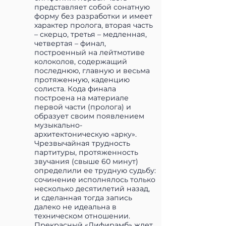
представляет собой сонатную
форму без разработки и имеет
характер пролога, вторая часть
– скерцо, третья – медленная,
четвертая – финал,
построенный на лейтмотиве
колоколов, содержащий
последнюю, главную и весьма
протяженную, каденцию
солиста. Кода финала
построена на материале
первой части (пролога) и
образует своим появлением
музыкально-
архитектоническую «арку».
Чрезвычайная трудность
партитуры, протяженность
звучания (свыше 60 минут)
определили ее трудную судьбу:
сочинение исполнялось только
несколько десятилетий назад,
и сделанная тогда запись
далеко не идеальна в
техническом отношении.
Прекрасный «Дифирамб» ждет