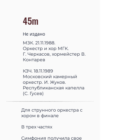
45m
Не издано
МЗК.
21.11.1988
.
Оркестр и хор МГК.
Г. Черкасов, хормейстер В.
Контарев
КЗЧ.
18.11.1989
Московский камерный
оркестр. И. Жуков.
Республиканская капелла
(С. Гусев)
Для струнного оркестра с
хором в финале
В трех частях
Симфония получила свое