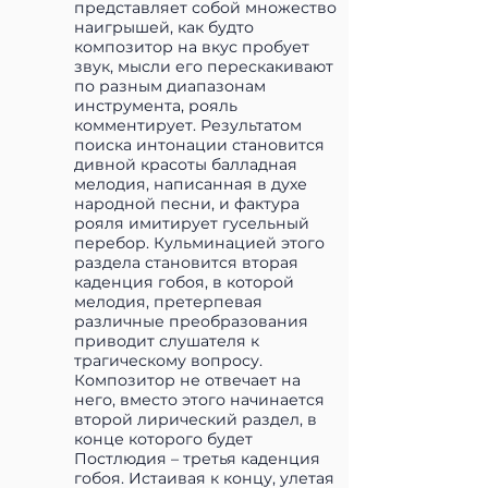
представляет собой множество
наигрышей, как будто
композитор на вкус пробует
звук, мысли его перескакивают
по разным диапазонам
инструмента, рояль
комментирует. Результатом
поиска интонации становится
дивной красоты балладная
мелодия, написанная в духе
народной песни, и фактура
рояля имитирует гусельный
перебор. Кульминацией этого
раздела становится вторая
каденция гобоя, в которой
мелодия, претерпевая
различные преобразования
приводит слушателя к
трагическому вопросу.
Композитор не отвечает на
него, вместо этого начинается
второй лирический раздел, в
конце которого будет
Постлюдия – третья каденция
гобоя. Истаивая к концу, улетая