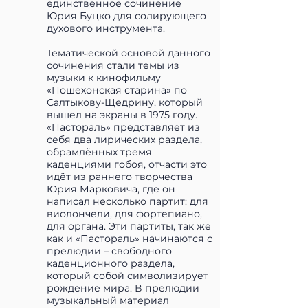
единственное сочинение
Юрия Буцко для солирующего
духового инструмента.
Тематической основой данного
сочинения стали темы из
музыки к кинофильму
«Пошехонская старина» по
Салтыкову-Щедрину, который
вышел на экраны в 1975 году.
«Пастораль» представляет из
себя два лирических раздела,
обрамлённых тремя
каденциями гобоя, отчасти это
идёт из раннего творчества
Юрия Марковича, где он
написал несколько партит: для
виолончели, для фортепиано,
для органа. Эти партиты, так же
как и «Пастораль» начинаются с
прелюдии – свободного
каденционного раздела,
который собой символизирует
рождение мира. В прелюдии
музыкальный материал