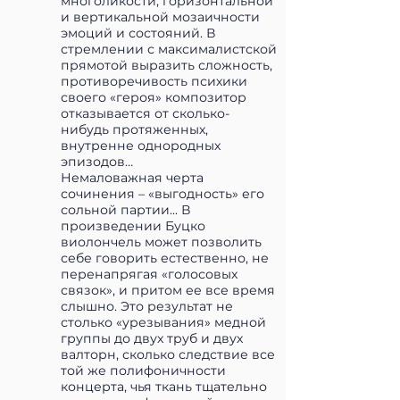
многоликости, горизонтальной
и вертикальной мозаичности
эмоций и состояний. В
стремлении с максималистской
прямотой выразить сложность,
противоречивость психики
своего «героя» композитор
отказывается от сколько-
нибудь протяженных,
внутренне однородных
эпизодов…
Немаловажная черта
сочинения – «выгодность» его
сольной партии... В
произведении Буцко
виолончель может позволить
себе говорить естественно, не
перенапрягая «голосовых
связок», и притом ее все время
слышно. Это результат не
столько «урезывания» медной
группы до двух труб и двух
валторн, сколько следствие все
той же полифоничности
концерта, чья ткань тщательно